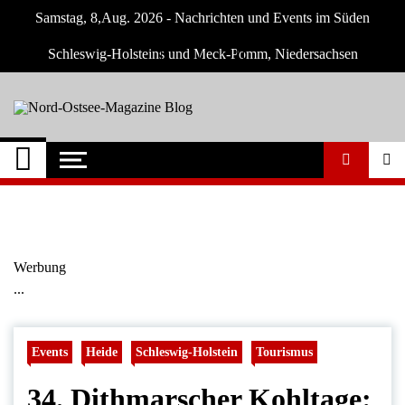
Skip
Samstag, 8,Aug. 2026 - Nachrichten und Events im Süden
to
content
Schleswig-Holsteins und Meck-Pomm, Niedersachsen
Nord-Ostsee-
Der Blog der Nord-Ostsee Magazine
Magazine Blog
Werbung
...
Events
Heide
Schleswig-Holstein
Tourismus
34. Dithmarscher Kohltage: