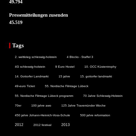
49.794
Pressemitteilungen zusenden
45.519
Tags
2. weltkrieg schleswig-holstein
4 Blocks - Staffel 3
4G schleswig-holstein
9 Euro Hostel
10. OCC Küstentrophy
14. Gottorfer Landmarkt
15 jahre
15. gottorfer landmarkt
49-euro Ticket
55. Nordische Filmtage Lübeck
55. Nordische Filmtage Lübeck programm
70 Jahre Schleswig-Holstein
70er
100 jahre awo
125 Jahre Travemünder Woche
450 jahre Johann-Heinrich-Voss-Schule
500 jahre reformation
2012
2013
2012 festival