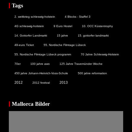
Tags
2. weltkrieg schleswig-holstein
4 Blocks - Staffel 3
4G schleswig-holstein
9 Euro Hostel
10. OCC Küstentrophy
14. Gottorfer Landmarkt
15 jahre
15. gottorfer landmarkt
49-euro Ticket
55. Nordische Filmtage Lübeck
55. Nordische Filmtage Lübeck programm
70 Jahre Schleswig-Holstein
70er
100 jahre awo
125 Jahre Travemünder Woche
450 jahre Johann-Heinrich-Voss-Schule
500 jahre reformation
2012
2013
2012 festival
Mallorca Bilder