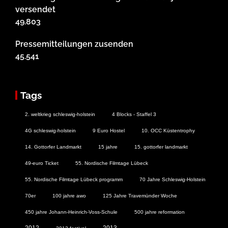
versendet
49.803
Pressemitteilungen zusenden
45.541
Tags
2. weltkrieg schleswig-holstein
4 Blocks - Staffel 3
4G schleswig-holstein
9 Euro Hostel
10. OCC Küstentrophy
14. Gottorfer Landmarkt
15 jahre
15. gottorfer landmarkt
49-euro Ticket
55. Nordische Filmtage Lübeck
55. Nordische Filmtage Lübeck programm
70 Jahre Schleswig-Holstein
70er
100 jahre awo
125 Jahre Travemünder Woche
450 jahre Johann-Heinrich-Voss-Schule
500 jahre reformation
2012
2013