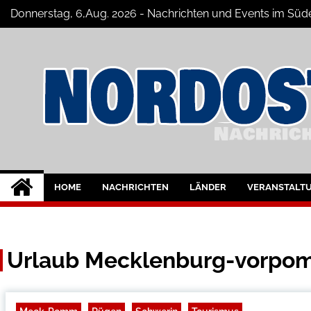
Skip
Donnerstag, 6,Aug. 2026 - Nachrichten und Events im S
to
content
Nord-Ostsee-Maga
Der Blog der Nord-Ostsee Magazine
HOME
NACHRICHTEN
LÄNDER
VERANSTALT
Urlaub Mecklenburg-vorpo