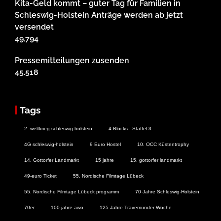
Kita-Geld kommt – guter Tag für Familien in
Schleswig-Holstein Anträge werden ab jetzt
versendet
49.794
Pressemitteilungen zusenden
45.518
Tags
2. weltkrieg schleswig-holstein
4 Blocks - Staffel 3
4G schleswig-holstein
9 Euro Hostel
10. OCC Küstentrophy
14. Gottorfer Landmarkt
15 jahre
15. gottorfer landmarkt
49-euro Ticket
55. Nordische Filmtage Lübeck
55. Nordische Filmtage Lübeck programm
70 Jahre Schleswig-Holstein
70er
100 jahre awo
125 Jahre Travemünder Woche