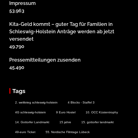
Impressum
53.963
Kita-Geld kommt – guter Tag für Familien in
Schleswig-Holstein Anträge werden ab jetzt
versendet
49.790
Pressemitteilungen zusenden
45.490
Tags
2. weltkrieg schleswig-holstein
4 Blocks - Staffel 3
4G schleswig-holstein
9 Euro Hostel
10. OCC Küstentrophy
14. Gottorfer Landmarkt
15 jahre
15. gottorfer landmarkt
49-euro Ticket
55. Nordische Filmtage Lübeck