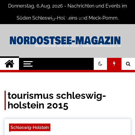
Skip
Donnerstag, 6,Aug. 2026 - Nachrichten und Events im
to
content
Süden Schleswig-Holsteins und Meck-Pomm,
Niedersachsen
Nord-Ostsee-
Der Blog der Nord-Ostsee Magazine
Magazine Blog
tourismus schleswig-
holstein 2015
Schleswig-Holstein