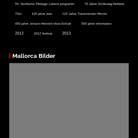
55. Nordische Filmtage Lübeck programm
70 Jahre Schleswig-Holstein
70er
100 jahre awo
125 Jahre Travemünder Woche
450 jahre Johann-Heinrich-Voss-Schule
500 jahre reformation
2012
2013
2012 festival
Mallorca Bilder