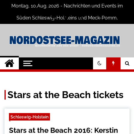
Skip
Montag, 10,Aug. 2026 - Nachrichten und Events im
to
content
Süden Schleswig-Holsteins und Meck-Pomm,
Niedersachsen
Nord-Ostsee-
Der Blog der Nord-Ostsee Magazine
Magazine Blog
Stars at the Beach tickets
Schleswig-Holstein
Stars at the Beach 2016: Kerstin