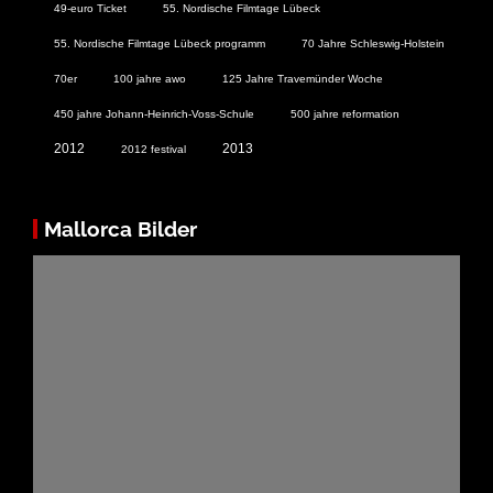
49-euro Ticket
55. Nordische Filmtage Lübeck
55. Nordische Filmtage Lübeck programm
70 Jahre Schleswig-Holstein
70er
100 jahre awo
125 Jahre Travemünder Woche
450 jahre Johann-Heinrich-Voss-Schule
500 jahre reformation
2012
2013
2012 festival
Mallorca Bilder