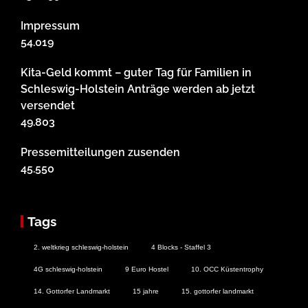
Impressum
54.019
Kita-Geld kommt – guter Tag für Familien in
Schleswig-Holstein Anträge werden ab jetzt
versendet
49.803
Pressemitteilungen zusenden
45.550
Tags
2. weltkrieg schleswig-holstein
4 Blocks - Staffel 3
4G schleswig-holstein
9 Euro Hostel
10. OCC Küstentrophy
14. Gottorfer Landmarkt
15 jahre
15. gottorfer landmarkt