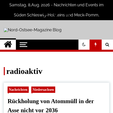
Skip
Samstag, 8,Aug. 2026 - Nachrichten und Events im
to
content
Süden Schleswig-Holsteins und Meck-Pomm,
Niedersachsen
Nord-Ostsee-
Der Blog der Nord-Ostsee Magazine
Magazine Blog
radioaktiv
Nachrichten
Niedersachsen
Rückholung von Atommüll in der
Asse nicht vor 2036