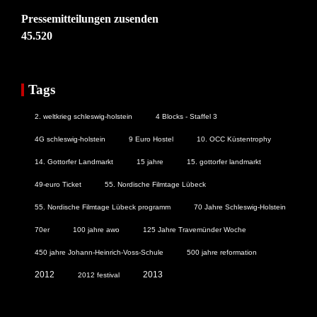
Pressemitteilungen zusenden
45.520
Tags
2. weltkrieg schleswig-holstein
4 Blocks - Staffel 3
4G schleswig-holstein
9 Euro Hostel
10. OCC Küstentrophy
14. Gottorfer Landmarkt
15 jahre
15. gottorfer landmarkt
49-euro Ticket
55. Nordische Filmtage Lübeck
55. Nordische Filmtage Lübeck programm
70 Jahre Schleswig-Holstein
70er
100 jahre awo
125 Jahre Travemünder Woche
450 jahre Johann-Heinrich-Voss-Schule
500 jahre reformation
2012
2013
2012 festival