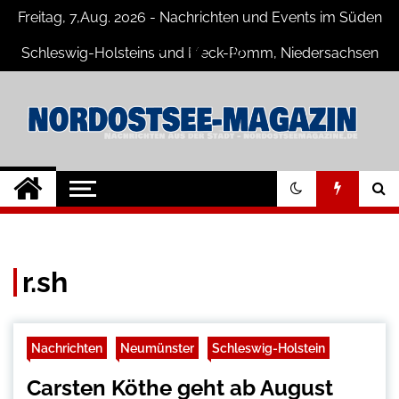
Skip
Freitag, 7,Aug. 2026 - Nachrichten und Events im Süden
to
content
Schleswig-Holsteins und Meck-Pomm, Niedersachsen
Nord-Ostsee-
Der Blog der Nord-Ostsee Magazine
Magazine Blog
r.sh
Nachrichten
Neumünster
Schleswig-Holstein
Carsten Köthe geht ab August