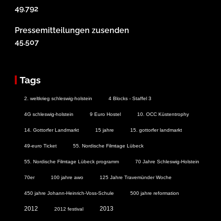
49.792
Pressemitteilungen zusenden
45.507
Tags
2. weltkrieg schleswig-holstein
4 Blocks - Staffel 3
4G schleswig-holstein
9 Euro Hostel
10. OCC Küstentrophy
14. Gottorfer Landmarkt
15 jahre
15. gottorfer landmarkt
49-euro Ticket
55. Nordische Filmtage Lübeck
55. Nordische Filmtage Lübeck programm
70 Jahre Schleswig-Holstein
70er
100 jahre awo
125 Jahre Travemünder Woche
450 jahre Johann-Heinrich-Voss-Schule
500 jahre reformation
2012
2013
2012 festival