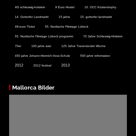
4G schleswig-holstein
9 Euro Hostel
10. OCC Küstentrophy
14. Gottorfer Landmarkt
15 jahre
15. gottorfer landmarkt
49-euro Ticket
55. Nordische Filmtage Lübeck
55. Nordische Filmtage Lübeck programm
70 Jahre Schleswig-Holstein
70er
100 jahre awo
125 Jahre Travemünder Woche
450 jahre Johann-Heinrich-Voss-Schule
500 jahre reformation
2012
2013
2012 festival
Mallorca Bilder