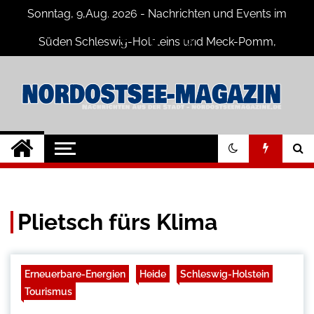
Skip
Sonntag, 9,Aug. 2026 - Nachrichten und Events im
to
content
Süden Schleswig-Holsteins und Meck-Pomm,
Niedersachsen
Nord-Ostsee-
Der Blog der Nord-Ostsee Magazine
Magazine Blog
Plietsch fürs Klima
Erneuerbare-Energien
Heide
Schleswig-Holstein
Tourismus