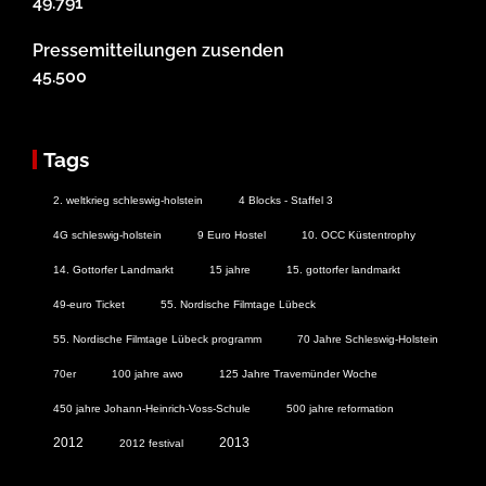
49.791
Pressemitteilungen zusenden
45.500
Tags
2. weltkrieg schleswig-holstein
4 Blocks - Staffel 3
4G schleswig-holstein
9 Euro Hostel
10. OCC Küstentrophy
14. Gottorfer Landmarkt
15 jahre
15. gottorfer landmarkt
49-euro Ticket
55. Nordische Filmtage Lübeck
55. Nordische Filmtage Lübeck programm
70 Jahre Schleswig-Holstein
70er
100 jahre awo
125 Jahre Travemünder Woche
450 jahre Johann-Heinrich-Voss-Schule
500 jahre reformation
2012
2013
2012 festival