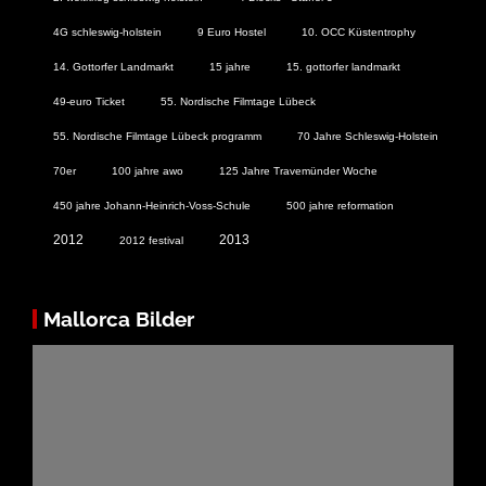
4G schleswig-holstein
9 Euro Hostel
10. OCC Küstentrophy
14. Gottorfer Landmarkt
15 jahre
15. gottorfer landmarkt
49-euro Ticket
55. Nordische Filmtage Lübeck
55. Nordische Filmtage Lübeck programm
70 Jahre Schleswig-Holstein
70er
100 jahre awo
125 Jahre Travemünder Woche
450 jahre Johann-Heinrich-Voss-Schule
500 jahre reformation
2012
2013
2012 festival
Mallorca Bilder