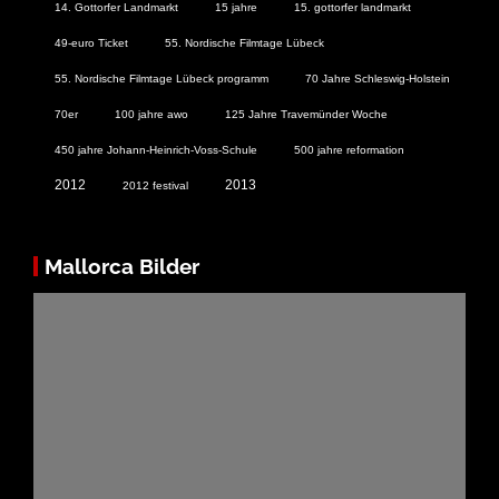
14. Gottorfer Landmarkt
15 jahre
15. gottorfer landmarkt
49-euro Ticket
55. Nordische Filmtage Lübeck
55. Nordische Filmtage Lübeck programm
70 Jahre Schleswig-Holstein
70er
100 jahre awo
125 Jahre Travemünder Woche
450 jahre Johann-Heinrich-Voss-Schule
500 jahre reformation
2012
2013
2012 festival
Mallorca Bilder