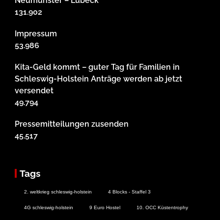
Neumünster – Lübeck
131.902
Impressum
53.986
Kita-Geld kommt – guter Tag für Familien in
Schleswig-Holstein Anträge werden ab jetzt
versendet
49.794
Pressemitteilungen zusenden
45.517
Tags
2. weltkrieg schleswig-holstein
4 Blocks - Staffel 3
4G schleswig-holstein
9 Euro Hostel
10. OCC Küstentrophy