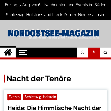
Skip
Freitag, 7,Aug. 2026 - Nachrichten und Events im Süden
to
content
Schleswig-Holsteins und Meck-Pomm, Niedersachsen
Nord-Ostsee-
Der Blog der Nord-Ostsee Magazine
Magazine Blog
Nacht der Tenöre
Events
Schleswig-Holstein
Heide: Die Himmlische Nacht der