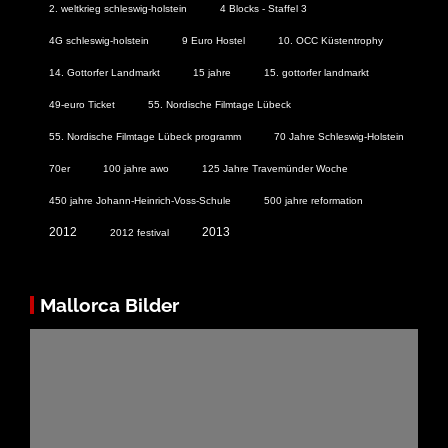
2. weltkrieg schleswig-holstein
4 Blocks - Staffel 3
4G schleswig-holstein
9 Euro Hostel
10. OCC Küstentrophy
14. Gottorfer Landmarkt
15 jahre
15. gottorfer landmarkt
49-euro Ticket
55. Nordische Filmtage Lübeck
55. Nordische Filmtage Lübeck programm
70 Jahre Schleswig-Holstein
70er
100 jahre awo
125 Jahre Travemünder Woche
450 jahre Johann-Heinrich-Voss-Schule
500 jahre reformation
2012
2013
2012 festival
Mallorca Bilder