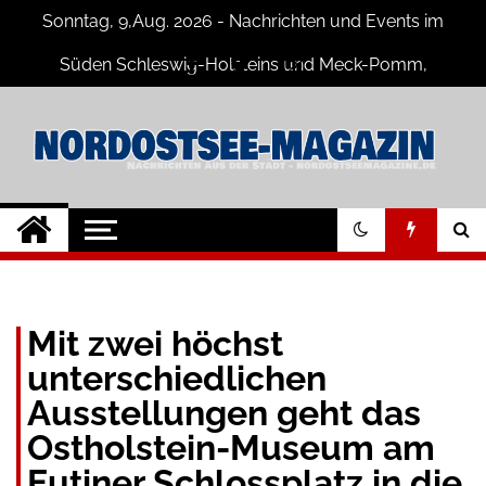
Skip
Sonntag, 9,Aug. 2026 - Nachrichten und Events im
to
content
Süden Schleswig-Holsteins und Meck-Pomm,
Niedersachsen
Nord-Ostsee-
Der Blog der Nord-Ostsee Magazine
Magazine Blog
Mit zwei höchst
unterschiedlichen
Ausstellungen geht das
Ostholstein-Museum am
Eutiner Schlossplatz in die