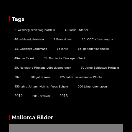
Tags
2. weltkrieg schleswig-holstein
4 Blocks - Staffel 3
4G schleswig-holstein
9 Euro Hostel
10. OCC Küstentrophy
14. Gottorfer Landmarkt
15 jahre
15. gottorfer landmarkt
49-euro Ticket
55. Nordische Filmtage Lübeck
55. Nordische Filmtage Lübeck programm
70 Jahre Schleswig-Holstein
70er
100 jahre awo
125 Jahre Travemünder Woche
450 jahre Johann-Heinrich-Voss-Schule
500 jahre reformation
2012
2013
2012 festival
Mallorca Bilder