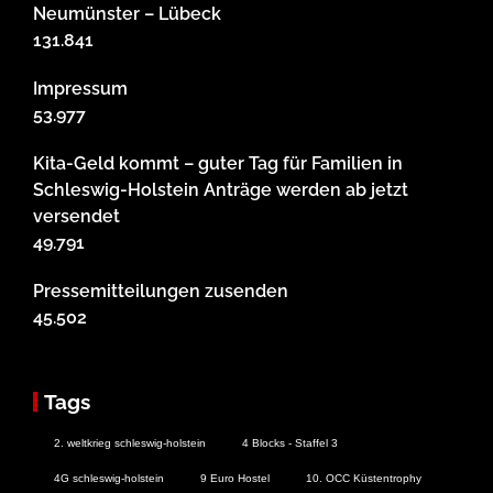
Neumünster – Lübeck
131.841
Impressum
53.977
Kita-Geld kommt – guter Tag für Familien in
Schleswig-Holstein Anträge werden ab jetzt
versendet
49.791
Pressemitteilungen zusenden
45.502
Tags
2. weltkrieg schleswig-holstein
4 Blocks - Staffel 3
4G schleswig-holstein
9 Euro Hostel
10. OCC Küstentrophy