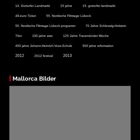
14. Gottorfer Landmarkt
15 jahre
15. gottorfer landmarkt
49-euro Ticket
55. Nordische Filmtage Lübeck
55. Nordische Filmtage Lübeck programm
70 Jahre Schleswig-Holstein
70er
100 jahre awo
125 Jahre Travemünder Woche
450 jahre Johann-Heinrich-Voss-Schule
500 jahre reformation
2012
2013
2012 festival
Mallorca Bilder