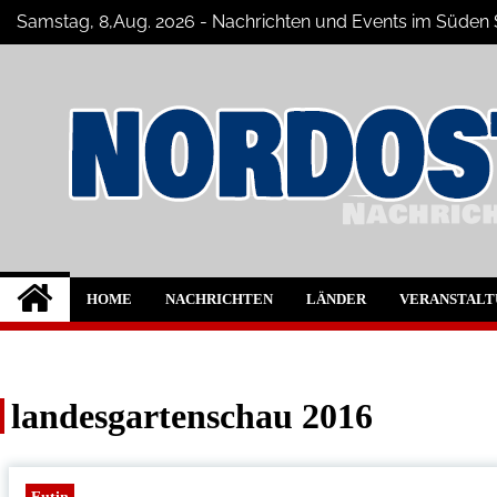
Skip
Samstag, 8,Aug. 2026 - Nachrichten und Events im Süde
to
content
Nord-Ostsee-Magazi
Der Blog der Nord-Ostsee Magazine
HOME
NACHRICHTEN
LÄNDER
VERANSTALT
landesgartenschau 2016