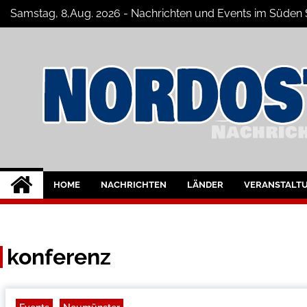
Skip
Samstag, 8,Aug. 2026 - Nachrichten und Events im Süde
to
content
Nord-Ostsee-Maga
Der Blog der Nord-Ostsee Magazine
HOME
NACHRICHTEN
LÄNDER
VERANSTALT
konferenz