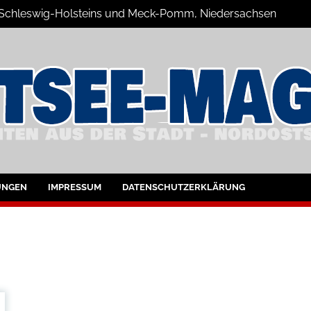
n Schleswig-Holsteins und Meck-Pomm, Niedersachsen
zine Blog
UNGEN
IMPRESSUM
DATENSCHUTZERKLÄRUNG