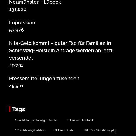
Neumünster – Lübeck
131.828
Impressum
53.976
Kita-Geld kommt – guter Tag für Familien in
Schleswig-Holstein Anträge werden ab jetzt
versendet
49.791
Pressemitteilungen zusenden
45.501
Tags
2. weltkrieg schleswig-holstein
4 Blocks - Staffel 3
4G schleswig-holstein
9 Euro Hostel
10. OCC Küstentrophy