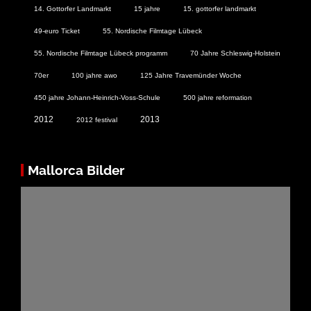
14. Gottorfer Landmarkt
15 jahre
15. gottorfer landmarkt
49-euro Ticket
55. Nordische Filmtage Lübeck
55. Nordische Filmtage Lübeck programm
70 Jahre Schleswig-Holstein
70er
100 jahre awo
125 Jahre Travemünder Woche
450 jahre Johann-Heinrich-Voss-Schule
500 jahre reformation
2012
2013
2012 festival
Mallorca Bilder