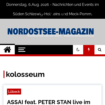
Skip
Donnerstag, 6,Aug. 2026 - Nachrichten und Events im
to
content
Süden Schleswig-Holsteins und Meck-Pomm,
Niedersachsen
Nord-Ostsee-
Der Blog der Nord-Ostsee Magazine
Magazine Blog
kolosseum
Lübeck
ASSAI feat. PETER STAN live im