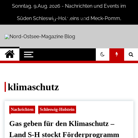
Skip
Sonntag, 9,Aug. 2026 - Nachrichten und Events im
to
content
Süden Schleswig-Holsteins und Meck-Pomm,
Niedersachsen
Nord-Ostsee-
Der Blog der Nord-Ostsee Magazine
Magazine Blog
klimaschutz
Nachrichten
Schleswig-Holstein
Gas geben für den Klimaschutz –
Land S-H stockt Förderprogramm