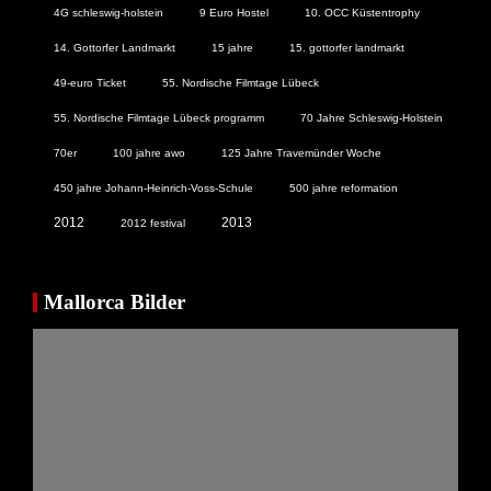
4G schleswig-holstein
9 Euro Hostel
10. OCC Küstentrophy
14. Gottorfer Landmarkt
15 jahre
15. gottorfer landmarkt
49-euro Ticket
55. Nordische Filmtage Lübeck
55. Nordische Filmtage Lübeck programm
70 Jahre Schleswig-Holstein
70er
100 jahre awo
125 Jahre Travemünder Woche
450 jahre Johann-Heinrich-Voss-Schule
500 jahre reformation
2012
2013
2012 festival
Mallorca Bilder