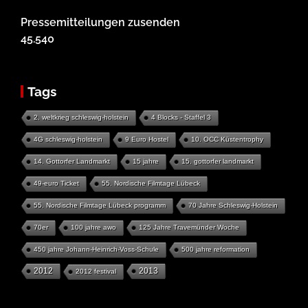
Pressemitteilungen zusenden
45.540
Tags
2. weltkrieg schleswig-holstein
4 Blocks - Staffel 3
4G schleswig-holstein
9 Euro Hostel
10. OCC Küstentrophy
14. Gottorfer Landmarkt
15 jahre
15. gottorfer landmarkt
49-euro Ticket
55. Nordische Filmtage Lübeck
55. Nordische Filmtage Lübeck programm
70 Jahre Schleswig-Holstein
70er
100 jahre awo
125 Jahre Travemünder Woche
450 jahre Johann-Heinrich-Voss-Schule
500 jahre reformation
2012
2013
2012 festival