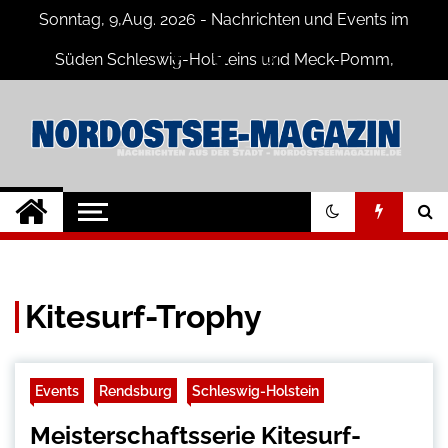
Skip
Sonntag, 9,Aug. 2026 - Nachrichten und Events im
to
content
Süden Schleswig-Holsteins und Meck-Pomm,
Niedersachsen
Nord-Ostsee-
Der Blog der Nord-Ostsee Magazine
Magazine Blog
Kitesurf-Trophy
Events
Rendsburg
Schleswig-Holstein
Meisterschaftsserie Kitesurf-