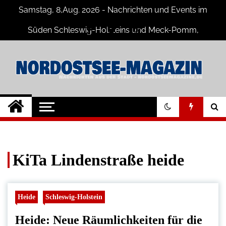
Skip
Samstag, 8,Aug. 2026 - Nachrichten und Events im
to
content
Süden Schleswig-Holsteins und Meck-Pomm,
Niedersachsen
Nord-Ostsee-
Der Blog der Nord-Ostsee Magazine
Magazine Blog
KiTa Lindenstraße heide
Heide
Schleswig-Holstein
Heide: Neue Räumlichkeiten für die