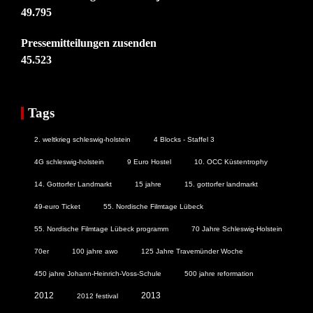
49.795
Pressemitteilungen zusenden
45.523
Tags
2. weltkrieg schleswig-holstein
4 Blocks - Staffel 3
4G schleswig-holstein
9 Euro Hostel
10. OCC Küstentrophy
14. Gottorfer Landmarkt
15 jahre
15. gottorfer landmarkt
49-euro Ticket
55. Nordische Filmtage Lübeck
55. Nordische Filmtage Lübeck programm
70 Jahre Schleswig-Holstein
70er
100 jahre awo
125 Jahre Travemünder Woche
450 jahre Johann-Heinrich-Voss-Schule
500 jahre reformation
2012
2013
2012 festival