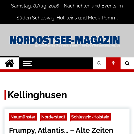
Skip
Samstag, 8,Aug. 2026 - Nachrichten und Events im
to
content
Süden Schleswig-Holsteins und Meck-Pomm,
Niedersachsen
Nord-Ostsee-
Der Blog der Nord-Ostsee Magazine
Magazine Blog
Kellinghusen
Neumünster
Norderstedt
Schleswig-Holstein
Frumpy, Atlantis… – Alte Zeiten