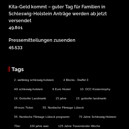
Kita-Geld kommt – guter Tag für Familien in
Schleswig-Holstein Anträge werden ab jetzt
versendet
49.801
Pressemitteilungen zusenden
45.533
Tags
2. weltkrieg schleswig-holstein
4 Blocks - Staffel 3
4G schleswig-holstein
9 Euro Hostel
10. OCC Küstentrophy
14. Gottorfer Landmarkt
15 jahre
15. gottorfer landmarkt
49-euro Ticket
55. Nordische Filmtage Lübeck
55. Nordische Filmtage Lübeck programm
70 Jahre Schleswig-Holstein
70er
100 jahre awo
125 Jahre Travemünder Woche