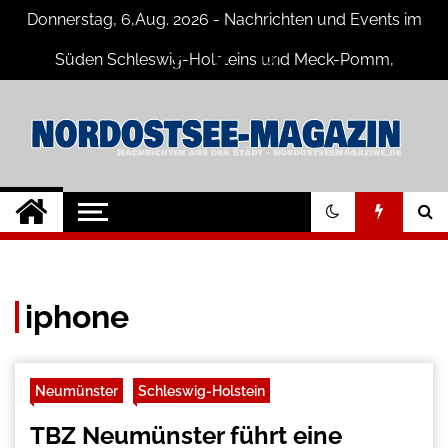
Skip
Donnerstag, 6,Aug. 2026 - Nachrichten und Events im
to
content
Süden Schleswig-Holsteins und Meck-Pomm,
Niedersachsen
Nord-Ostsee-
Der Blog der Nord-Ostsee Magazine
Magazine Blog
iphone
Neumünster
Schleswig-Holstein
TBZ Neumünster führt eine