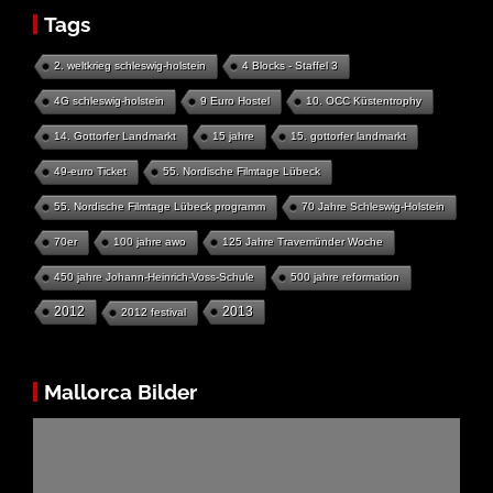
Tags
2. weltkrieg schleswig-holstein
4 Blocks - Staffel 3
4G schleswig-holstein
9 Euro Hostel
10. OCC Küstentrophy
14. Gottorfer Landmarkt
15 jahre
15. gottorfer landmarkt
49-euro Ticket
55. Nordische Filmtage Lübeck
55. Nordische Filmtage Lübeck programm
70 Jahre Schleswig-Holstein
70er
100 jahre awo
125 Jahre Travemünder Woche
450 jahre Johann-Heinrich-Voss-Schule
500 jahre reformation
2012
2013
2012 festival
Mallorca Bilder