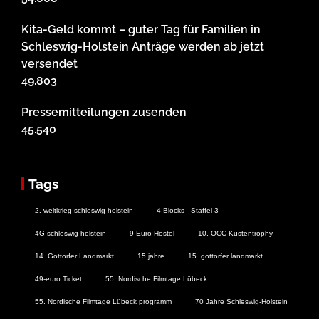
Kita-Geld kommt – guter Tag für Familien in
Schleswig-Holstein Anträge werden ab jetzt
versendet
49.803
Pressemitteilungen zusenden
45.540
Tags
2. weltkrieg schleswig-holstein
4 Blocks - Staffel 3
4G schleswig-holstein
9 Euro Hostel
10. OCC Küstentrophy
14. Gottorfer Landmarkt
15 jahre
15. gottorfer landmarkt
49-euro Ticket
55. Nordische Filmtage Lübeck
55. Nordische Filmtage Lübeck programm
70 Jahre Schleswig-Holstein