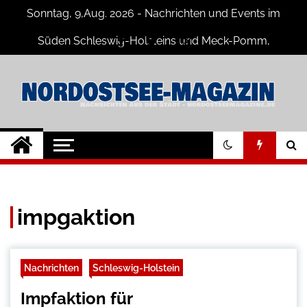
Skip
Sonntag, 9,Aug. 2026 - Nachrichten und Events im
to
content
Süden Schleswig-Holsteins und Meck-Pomm,
Niedersachsen
Nord-Ostsee-
Der Blog der Nord-Ostsee Magazine
Magazine Blog
impgaktion
Nachrichten
Schleswig-Holstein
Impfaktion für