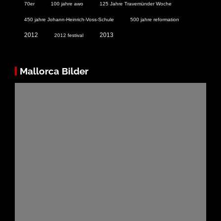
70er
100 jahre awo
125 Jahre Travemünder Woche
450 jahre Johann-Heinrich-Voss-Schule
500 jahre reformation
2012
2013
2012 festival
Mallorca Bilder