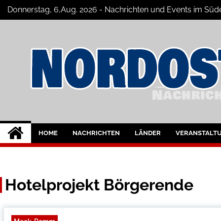
Skip
Donnerstag, 6,Aug. 2026 - Nachrichten und Events im S
to
content
Nord-Ostsee-Maga
Der Blog der Nord-Ostsee Magazine
HOME
NACHRICHTEN
LÄNDER
VERANSTALT
Hotelprojekt Börgerende