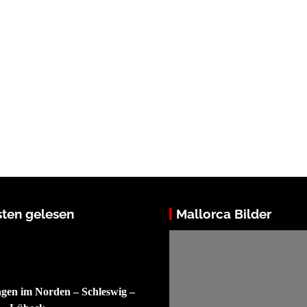
ten gelesen
Mallorca Bilder
ngen im Norden – Schleswig –