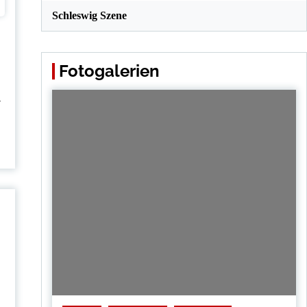
Schleswig Szene
Fotogalerien
-