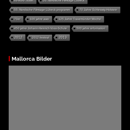
49-euro Ticket
55. Nordische Filmtage Lübeck
55. Nordische Filmtage Lübeck programm
70 Jahre Schleswig-Holstein
70er
100 jahre awo
125 Jahre Travemünder Woche
450 jahre Johann-Heinrich-Voss-Schule
500 jahre reformation
2012
2013
2012 festival
Mallorca Bilder