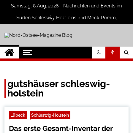
Skip
Samstag, 8,Aug. 2026 - Nachrichten und Events im
to
content
Süden Schleswig-Holsteins und Meck-Pomm,
Niedersachsen
Nord-Ostsee-
Der Blog der Nord-Ostsee Magazine
Magazine Blog
gutshäuser schleswig-
holstein
Lübeck
Schleswig-Holstein
Das erste Gesamt-Inventar der