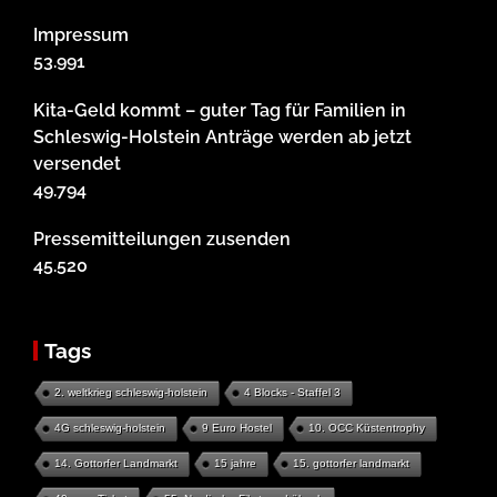
Impressum
53.991
Kita-Geld kommt – guter Tag für Familien in
Schleswig-Holstein Anträge werden ab jetzt
versendet
49.794
Pressemitteilungen zusenden
45.520
Tags
2. weltkrieg schleswig-holstein
4 Blocks - Staffel 3
4G schleswig-holstein
9 Euro Hostel
10. OCC Küstentrophy
14. Gottorfer Landmarkt
15 jahre
15. gottorfer landmarkt