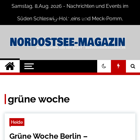
Skip
Samstag, 8,Aug. 2026 - Nachrichten und Events im
to
content
Süden Schleswig-Holsteins und Meck-Pomm,
Niedersachsen
Nord-Ostsee-
Der Blog der Nord-Ostsee Magazine
Magazine Blog
grüne woche
Heide
Grüne Woche Berlin –