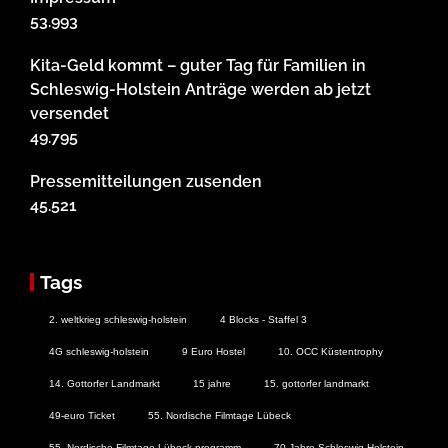
53.993
Kita-Geld kommt – guter Tag für Familien in
Schleswig-Holstein Anträge werden ab jetzt
versendet
49.795
Pressemitteilungen zusenden
45.521
Tags
2. weltkrieg schleswig-holstein
4 Blocks - Staffel 3
4G schleswig-holstein
9 Euro Hostel
10. OCC Küstentrophy
14. Gottorfer Landmarkt
15 jahre
15. gottorfer landmarkt
49-euro Ticket
55. Nordische Filmtage Lübeck
55. Nordische Filmtage Lübeck programm
70 Jahre Schleswig-Holstein