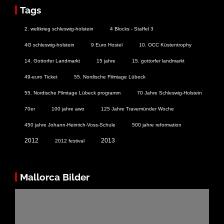
Tags
2. weltkrieg schleswig-holstein
4 Blocks - Staffel 3
4G schleswig-holstein
9 Euro Hostel
10. OCC Küstentrophy
14. Gottorfer Landmarkt
15 jahre
15. gottorfer landmarkt
49-euro Ticket
55. Nordische Filmtage Lübeck
55. Nordische Filmtage Lübeck programm
70 Jahre Schleswig-Holstein
70er
100 jahre awo
125 Jahre Travemünder Woche
450 jahre Johann-Heinrich-Voss-Schule
500 jahre reformation
2012
2013
2012 festival
Mallorca Bilder