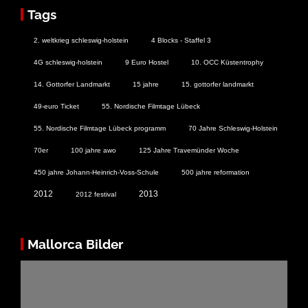
Tags
2. weltkrieg schleswig-holstein
4 Blocks - Staffel 3
4G schleswig-holstein
9 Euro Hostel
10. OCC Küstentrophy
14. Gottorfer Landmarkt
15 jahre
15. gottorfer landmarkt
49-euro Ticket
55. Nordische Filmtage Lübeck
55. Nordische Filmtage Lübeck programm
70 Jahre Schleswig-Holstein
70er
100 jahre awo
125 Jahre Travemünder Woche
450 jahre Johann-Heinrich-Voss-Schule
500 jahre reformation
2012
2013
2012 festival
Mallorca Bilder