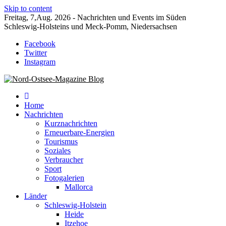
Skip to content
Freitag, 7,Aug. 2026 - Nachrichten und Events im Süden
Schleswig-Holsteins und Meck-Pomm, Niedersachsen
Facebook
Twitter
Instagram
Der Blog der Nord-Ostsee Magazine
Nord-Ostsee-Magazine Blog
Home
Nachrichten
Kurznachrichten
Erneuerbare-Energien
Tourismus
Soziales
Verbraucher
Sport
Fotogalerien
Mallorca
Länder
Schleswig-Holstein
Heide
Itzehoe