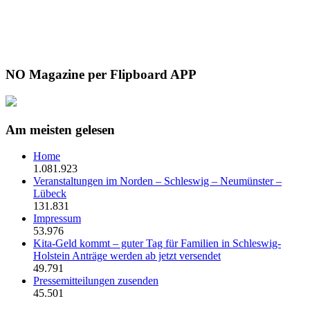
NO Magazine per Flipboard APP
Am meisten gelesen
Home
1.081.923
Veranstaltungen im Norden – Schleswig – Neumünster –
Lübeck
131.831
Impressum
53.976
Kita-Geld kommt – guter Tag für Familien in Schleswig-
Holstein Anträge werden ab jetzt versendet
49.791
Pressemitteilungen zusenden
45.501