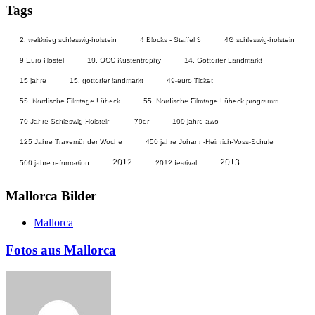
Tags
2. weltkrieg schleswig-holstein
4 Blocks - Staffel 3
4G schleswig-holstein
9 Euro Hostel
10. OCC Küstentrophy
14. Gottorfer Landmarkt
15 jahre
15. gottorfer landmarkt
49-euro Ticket
55. Nordische Filmtage Lübeck
55. Nordische Filmtage Lübeck programm
70 Jahre Schleswig-Holstein
70er
100 jahre awo
125 Jahre Travemünder Woche
450 jahre Johann-Heinrich-Voss-Schule
2012
2013
500 jahre reformation
2012 festival
Mallorca Bilder
Mallorca
Fotos aus Mallorca