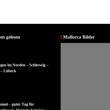
en gelesen
Mallorca Bilder
ngen im Norden – Schleswig –
 – Lübeck
ommt – guter Tag für