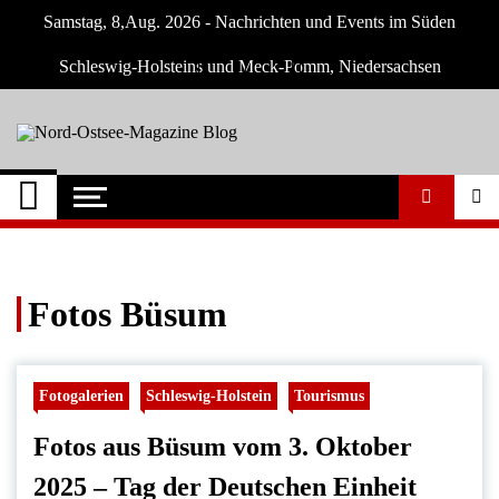
Skip
Samstag, 8,Aug. 2026 - Nachrichten und Events im Süden
to
content
Schleswig-Holsteins und Meck-Pomm, Niedersachsen
Nord-Ostsee-
Der Blog der Nord-Ostsee Magazine
Magazine Blog
Fotos Büsum
Fotogalerien
Schleswig-Holstein
Tourismus
Fotos aus Büsum vom 3. Oktober
2025 – Tag der Deutschen Einheit