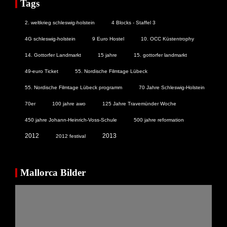
Tags
2. weltkrieg schleswig-holstein
4 Blocks - Staffel 3
4G schleswig-holstein
9 Euro Hostel
10. OCC Küstentrophy
14. Gottorfer Landmarkt
15 jahre
15. gottorfer landmarkt
49-euro Ticket
55. Nordische Filmtage Lübeck
55. Nordische Filmtage Lübeck programm
70 Jahre Schleswig-Holstein
70er
100 jahre awo
125 Jahre Travemünder Woche
450 jahre Johann-Heinrich-Voss-Schule
500 jahre reformation
2012
2013
2012 festival
Mallorca Bilder