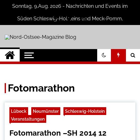
Skip
Sonntag, 9,Aug. 2026 - Nachrichten und Events im
to
content
Süden Schleswig-Holsteins und Meck-Pomm,
Niedersachsen
Nord-Ostsee-
Der Blog der Nord-Ostsee Magazine
Magazine Blog
Fotomarathon
Lübeck
Neumünster
Schleswig-Holstein
Veranstaltungen
Fotomarathon –SH 2014 12