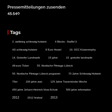
Pressemitteilungen zusenden
45.540
Tags
2. weltkrieg schleswig-holstein
4 Blocks - Staffel 3
4G schleswig-holstein
9 Euro Hostel
10. OCC Küstentrophy
14. Gottorfer Landmarkt
15 jahre
15. gottorfer landmarkt
49-euro Ticket
55. Nordische Filmtage Lübeck
55. Nordische Filmtage Lübeck programm
70 Jahre Schleswig-Holstein
70er
100 jahre awo
125 Jahre Travemünder Woche
450 jahre Johann-Heinrich-Voss-Schule
500 jahre reformation
2012
2013
2012 festival