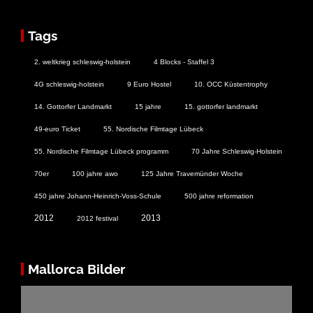
Tags
2. weltkrieg schleswig-holstein
4 Blocks - Staffel 3
4G schleswig-holstein
9 Euro Hostel
10. OCC Küstentrophy
14. Gottorfer Landmarkt
15 jahre
15. gottorfer landmarkt
49-euro Ticket
55. Nordische Filmtage Lübeck
55. Nordische Filmtage Lübeck programm
70 Jahre Schleswig-Holstein
70er
100 jahre awo
125 Jahre Travemünder Woche
450 jahre Johann-Heinrich-Voss-Schule
500 jahre reformation
2012
2013
2012 festival
Mallorca Bilder