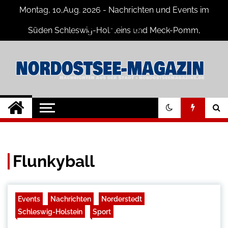
Skip
Montag, 10,Aug. 2026 - Nachrichten und Events im
to
content
Süden Schleswig-Holsteins und Meck-Pomm,
Niedersachsen
Nord-Ostsee-
Der Blog der Nord-Ostsee Magazine
Magazine Blog
Flunkyball
Events
Nachrichten
Norderstedt
Schleswig-Holstein
Sport