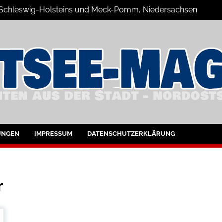
n Schleswig-Holsteins und Meck-Pomm, Niedersachsen
zine Blog
UNGEN
IMPRESSUM
DATENSCHUTZERKLÄRUNG
r