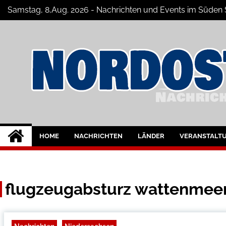
Skip
Samstag, 8,Aug. 2026 - Nachrichten und Events im Süde
to
content
Nord-Ostsee-Maga
Der Blog der Nord-Ostsee Magazine
HOME
NACHRICHTEN
LÄNDER
VERANSTALT
flugzeugabsturz wattenmee