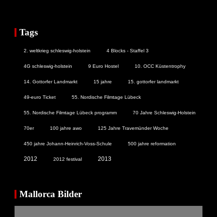
Tags
2. weltkrieg schleswig-holstein
4 Blocks - Staffel 3
4G schleswig-holstein
9 Euro Hostel
10. OCC Küstentrophy
14. Gottorfer Landmarkt
15 jahre
15. gottorfer landmarkt
49-euro Ticket
55. Nordische Filmtage Lübeck
55. Nordische Filmtage Lübeck programm
70 Jahre Schleswig-Holstein
70er
100 jahre awo
125 Jahre Travemünder Woche
450 jahre Johann-Heinrich-Voss-Schule
500 jahre reformation
2012
2013
2012 festival
Mallorca Bilder