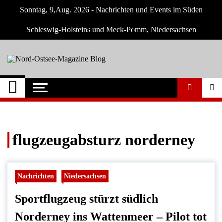
Skip
Sonntag, 9,Aug. 2026 - Nachrichten und Events im Süden
to
content
Schleswig-Holsteins und Meck-Pomm, Niedersachsen
Nord-Ostsee-
Der Blog der Nord-Ostsee Magazine
Magazine Blog
flugzeugabsturz norderney
Nachrichten
Niedersachsen
Sportflugzeug stürzt südlich
Norderney ins Wattenmeer – Pilot tot