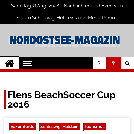
Skip
Samstag, 8,Aug. 2026 - Nachrichten und Events im
to
content
Süden Schleswig-Holsteins und Meck-Pomm,
Niedersachsen
Nord-Ostsee-
Der Blog der Nord-Ostsee Magazine
Magazine Blog
Flens BeachSoccer Cup
2016
Eckernförde
Schleswig-Holstein
Tourismus