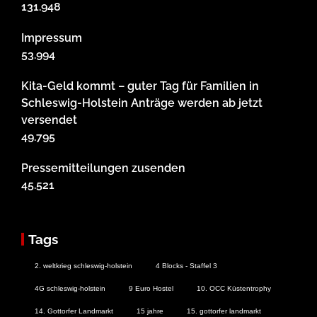
131.948
Impressum
53.994
Kita-Geld kommt – guter Tag für Familien in
Schleswig-Holstein Anträge werden ab jetzt
versendet
49.795
Pressemitteilungen zusenden
45.521
Tags
2. weltkrieg schleswig-holstein
4 Blocks - Staffel 3
4G schleswig-holstein
9 Euro Hostel
10. OCC Küstentrophy
14. Gottorfer Landmarkt
15 jahre
15. gottorfer landmarkt