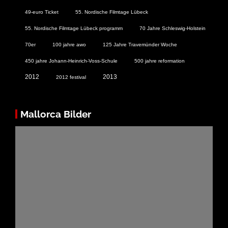
49-euro Ticket
55. Nordische Filmtage Lübeck
55. Nordische Filmtage Lübeck programm
70 Jahre Schleswig-Holstein
70er
100 jahre awo
125 Jahre Travemünder Woche
450 jahre Johann-Heinrich-Voss-Schule
500 jahre reformation
2012
2013
2012 festival
Mallorca Bilder