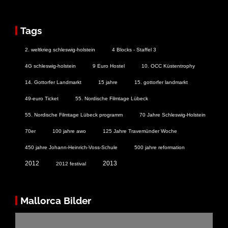
Tags
2. weltkrieg schleswig-holstein
4 Blocks - Staffel 3
4G schleswig-holstein
9 Euro Hostel
10. OCC Küstentrophy
14. Gottorfer Landmarkt
15 jahre
15. gottorfer landmarkt
49-euro Ticket
55. Nordische Filmtage Lübeck
55. Nordische Filmtage Lübeck programm
70 Jahre Schleswig-Holstein
70er
100 jahre awo
125 Jahre Travemünder Woche
450 jahre Johann-Heinrich-Voss-Schule
500 jahre reformation
2012
2013
2012 festival
Mallorca Bilder