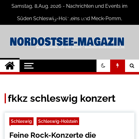
Skip
Samstag, 8,Aug. 2026 - Nachrichten und Events im
to
content
Süden Schleswig-Holsteins und Meck-Pomm,
Niedersachsen
Nord-Ostsee-
Der Blog der Nord-Ostsee Magazine
Magazine Blog
fkkz schleswig konzert
Schleswig
Schleswig-Holstein
Feine Rock-Konzerte die