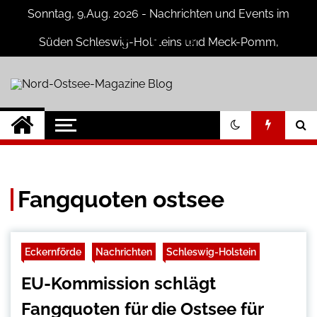
Skip
Sonntag, 9,Aug. 2026 - Nachrichten und Events im
to
content
Süden Schleswig-Holsteins und Meck-Pomm,
Niedersachsen
Nord-Ostsee-
Der Blog der Nord-Ostsee Magazine
Magazine Blog
Fangquoten ostsee
Eckernförde
Nachrichten
Schleswig-Holstein
EU-Kommission schlägt
Fangquoten für die Ostsee für