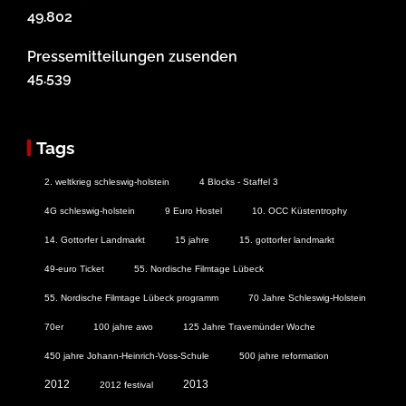
49.802
Pressemitteilungen zusenden
45.539
Tags
2. weltkrieg schleswig-holstein
4 Blocks - Staffel 3
4G schleswig-holstein
9 Euro Hostel
10. OCC Küstentrophy
14. Gottorfer Landmarkt
15 jahre
15. gottorfer landmarkt
49-euro Ticket
55. Nordische Filmtage Lübeck
55. Nordische Filmtage Lübeck programm
70 Jahre Schleswig-Holstein
70er
100 jahre awo
125 Jahre Travemünder Woche
450 jahre Johann-Heinrich-Voss-Schule
500 jahre reformation
2012
2013
2012 festival