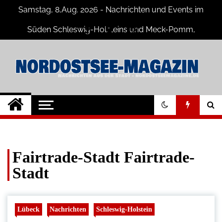
Skip
Samstag, 8,Aug. 2026 - Nachrichten und Events im
to
content
Süden Schleswig-Holsteins und Meck-Pomm,
Niedersachsen
Nord-Ostsee-
Der Blog der Nord-Ostsee Magazine
Magazine Blog
Fairtrade-Stadt Fairtrade-
Stadt
Lübeck
Nachrichten
Schleswig-Holstein