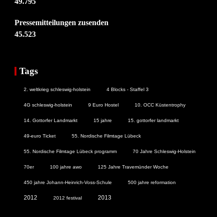
49.795
Pressemitteilungen zusenden
45.523
Tags
2. weltkrieg schleswig-holstein
4 Blocks - Staffel 3
4G schleswig-holstein
9 Euro Hostel
10. OCC Küstentrophy
14. Gottorfer Landmarkt
15 jahre
15. gottorfer landmarkt
49-euro Ticket
55. Nordische Filmtage Lübeck
55. Nordische Filmtage Lübeck programm
70 Jahre Schleswig-Holstein
70er
100 jahre awo
125 Jahre Travemünder Woche
450 jahre Johann-Heinrich-Voss-Schule
500 jahre reformation
2012
2013
2012 festival