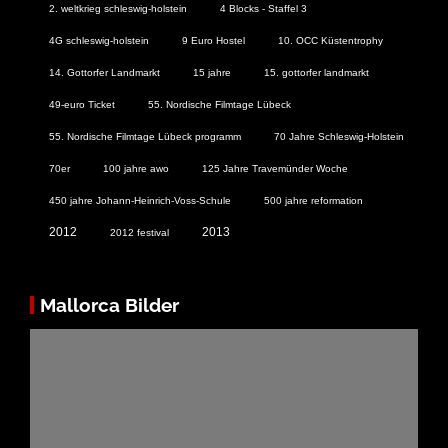
2. weltkrieg schleswig-holstein
4 Blocks - Staffel 3
4G schleswig-holstein
9 Euro Hostel
10. OCC Küstentrophy
14. Gottorfer Landmarkt
15 jahre
15. gottorfer landmarkt
49-euro Ticket
55. Nordische Filmtage Lübeck
55. Nordische Filmtage Lübeck programm
70 Jahre Schleswig-Holstein
70er
100 jahre awo
125 Jahre Travemünder Woche
450 jahre Johann-Heinrich-Voss-Schule
500 jahre reformation
2012
2013
2012 festival
Mallorca Bilder