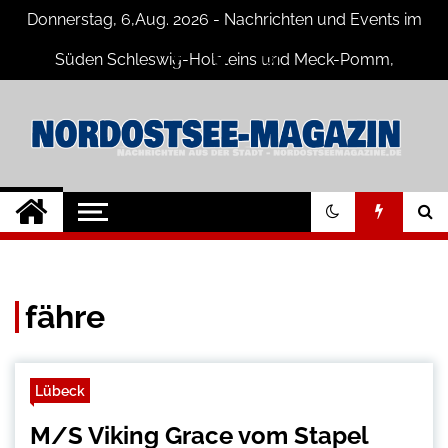
Skip
Donnerstag, 6,Aug. 2026 - Nachrichten und Events im
to
content
Süden Schleswig-Holsteins und Meck-Pomm,
Niedersachsen
Nord-Ostsee-
Der Blog der Nord-Ostsee Magazine
Magazine Blog
fähre
Lübeck
M/S Viking Grace vom Stapel