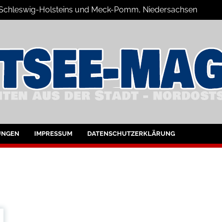
n Schleswig-Holsteins und Meck-Pomm, Niedersachsen
zine Blog
UNGEN
IMPRESSUM
DATENSCHUTZERKLÄRUNG