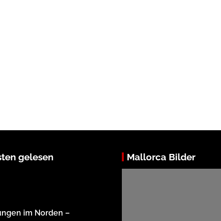
ten gelesen
Mallorca Bilder
ungen im Norden –