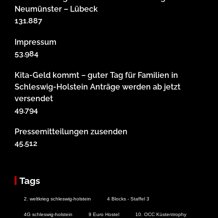
Neumünster – Lübeck
131.887
Impressum
53.984
Kita-Geld kommt – guter Tag für Familien in
Schleswig-Holstein Anträge werden ab jetzt
versendet
49.794
Pressemitteilungen zusenden
45.512
Tags
2. weltkrieg schleswig-holstein
4 Blocks - Staffel 3
4G schleswig-holstein
9 Euro Hostel
10. OCC Küstentrophy