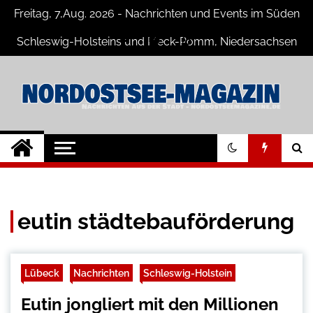
Skip
Freitag, 7,Aug. 2026 - Nachrichten und Events im Süden
to
content
Schleswig-Holsteins und Meck-Pomm, Niedersachsen
Nord-Ostsee-
Der Blog der Nord-Ostsee Magazine
Magazine Blog
eutin städtebauförderung
Lübeck
Nachrichten
Schleswig-Holstein
Eutin jongliert mit den Millionen