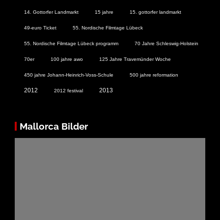
14. Gottorfer Landmarkt
15 jahre
15. gottorfer landmarkt
49-euro Ticket
55. Nordische Filmtage Lübeck
55. Nordische Filmtage Lübeck programm
70 Jahre Schleswig-Holstein
70er
100 jahre awo
125 Jahre Travemünder Woche
450 jahre Johann-Heinrich-Voss-Schule
500 jahre reformation
2012
2013
2012 festival
Mallorca Bilder