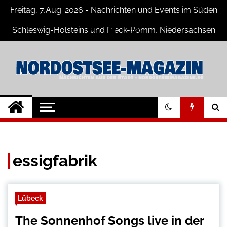
Skip
Freitag, 7,Aug. 2026 - Nachrichten und Events im Süden
to
content
Schleswig-Holsteins und Meck-Pomm, Niedersachsen
Nord-Ostsee-
Der Blog der Nord-Ostsee Magazine
Magazine Blog
essigfabrik
Lübeck
The Sonnenhof Songs live in der