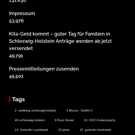
131.830
Impressum
53.976
Kita-Geld kommt – guter Tag für Familien in
Schleswig-Holstein Anträge werden ab jetzt
versendet
49.791
Pressemitteilungen zusenden
45.501
Tags
2. weltkrieg schleswig-holstein
4 Blocks - Staffel 3
4G schleswig-holstein
9 Euro Hostel
10. OCC Küstentrophy
14. Gottorfer Landmarkt
15 jahre
15. gottorfer landmarkt