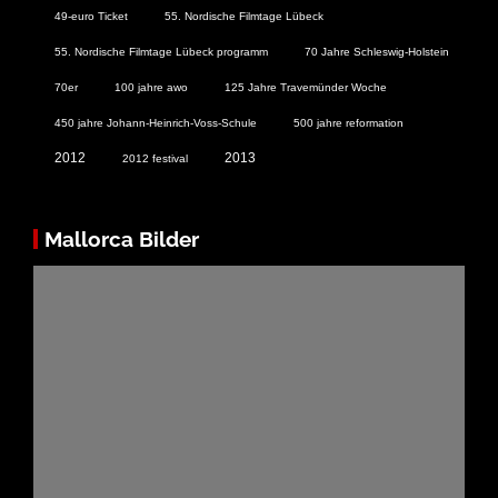
49-euro Ticket
55. Nordische Filmtage Lübeck
55. Nordische Filmtage Lübeck programm
70 Jahre Schleswig-Holstein
70er
100 jahre awo
125 Jahre Travemünder Woche
450 jahre Johann-Heinrich-Voss-Schule
500 jahre reformation
2012
2013
2012 festival
Mallorca Bilder