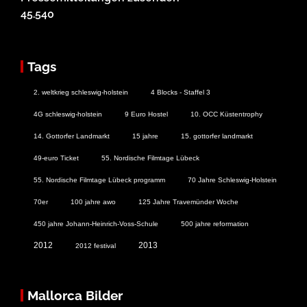
45.540
Tags
2. weltkrieg schleswig-holstein
4 Blocks - Staffel 3
4G schleswig-holstein
9 Euro Hostel
10. OCC Küstentrophy
14. Gottorfer Landmarkt
15 jahre
15. gottorfer landmarkt
49-euro Ticket
55. Nordische Filmtage Lübeck
55. Nordische Filmtage Lübeck programm
70 Jahre Schleswig-Holstein
70er
100 jahre awo
125 Jahre Travemünder Woche
450 jahre Johann-Heinrich-Voss-Schule
500 jahre reformation
2012
2013
2012 festival
Mallorca Bilder