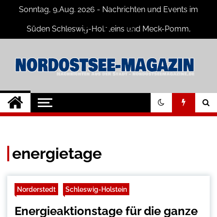
Skip
Sonntag, 9,Aug. 2026 - Nachrichten und Events im
to
content
Süden Schleswig-Holsteins und Meck-Pomm,
Niedersachsen
Nord-Ostsee-
Der Blog der Nord-Ostsee Magazine
Magazine Blog
energietage
Norderstedt
Schleswig-Holstein
Energieaktionstage für die ganze