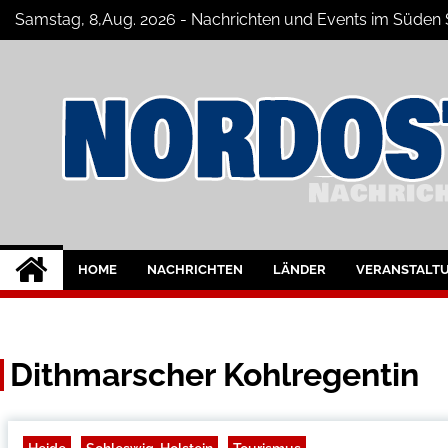
Skip
Samstag, 8,Aug. 2026 - Nachrichten und Events im Süde
to
content
Nord-Ostsee-Maga
Der Blog der Nord-Ostsee Magazine
HOME
NACHRICHTEN
LÄNDER
VERANSTALT
Dithmarscher Kohlregentin