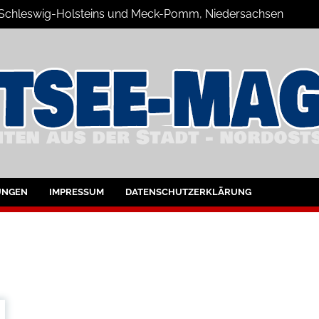
n Schleswig-Holsteins und Meck-Pomm, Niedersachsen
zine Blog
UNGEN
IMPRESSUM
DATENSCHUTZERKLÄRUNG