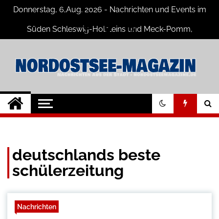
Skip
Donnerstag, 6,Aug. 2026 - Nachrichten und Events im
to
content
Süden Schleswig-Holsteins und Meck-Pomm,
Niedersachsen
Nord-Ostsee-
Der Blog der Nord-Ostsee Magazine
Magazine Blog
deutschlands beste
schülerzeitung
Nachrichten