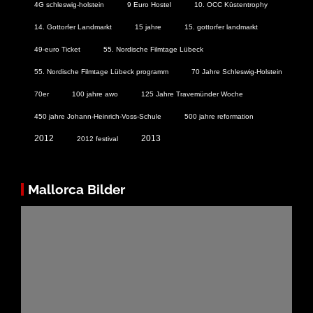
4G schleswig-holstein
9 Euro Hostel
10. OCC Küstentrophy
14. Gottorfer Landmarkt
15 jahre
15. gottorfer landmarkt
49-euro Ticket
55. Nordische Filmtage Lübeck
55. Nordische Filmtage Lübeck programm
70 Jahre Schleswig-Holstein
70er
100 jahre awo
125 Jahre Travemünder Woche
450 jahre Johann-Heinrich-Voss-Schule
500 jahre reformation
2012
2013
2012 festival
Mallorca Bilder