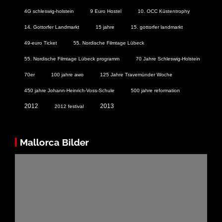
4G schleswig-holstein
9 Euro Hostel
10. OCC Küstentrophy
14. Gottorfer Landmarkt
15 jahre
15. gottorfer landmarkt
49-euro Ticket
55. Nordische Filmtage Lübeck
55. Nordische Filmtage Lübeck programm
70 Jahre Schleswig-Holstein
70er
100 jahre awo
125 Jahre Travemünder Woche
450 jahre Johann-Heinrich-Voss-Schule
500 jahre reformation
2012
2013
2012 festival
Mallorca Bilder